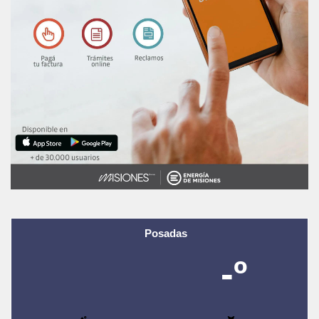
Posadas
-º