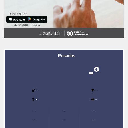
Posadas
-º
-
-
-
-
-
-
-
-
-
-