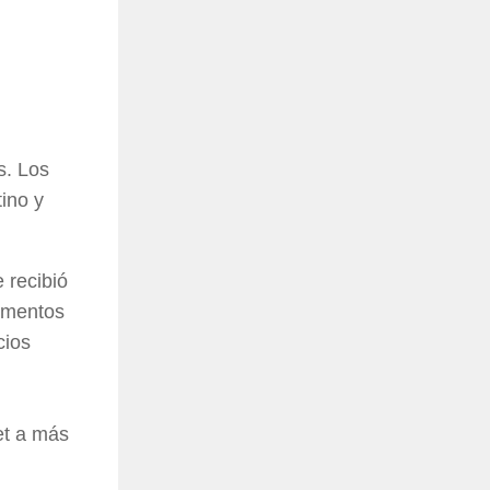
s. Los
ino y
 recibió
aumentos
cios
et a más