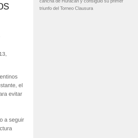
cancha de Huracán y consiguió su primer
os
triunfo del Torneo Clausura
e
13,
entinos
tante, el
ara evitar
o a seguir
ctura