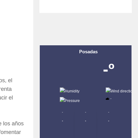
Posadas
-º
s, el
renta
-
-
cir el
-
-
-
-
-
-
-
-
e los años
 fomentar