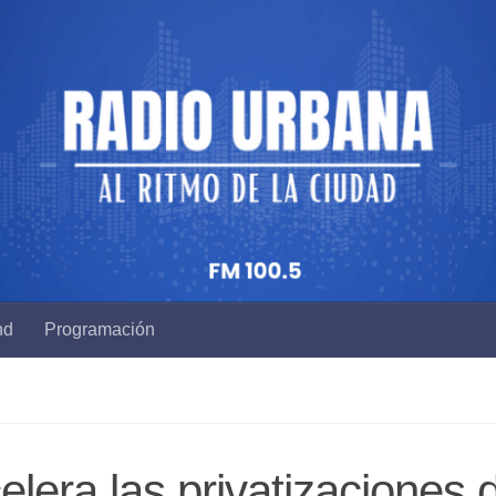
nd
Programación
lera las privatizaciones d