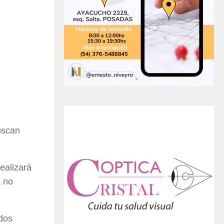
uscan
ealizará
a
no
idos