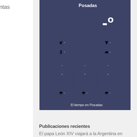
Posadas
ntas
-º
-
-
-
-
-
-
-
-
-
-
-
-
-
El tiempo en Posadas
Publicaciones recientes
El papa León XIV viajará a la Argentina en