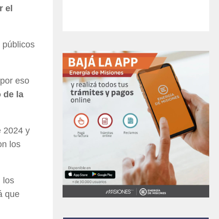
 el
 públicos
 por eso
 de la
e 2024 y
on los
 los
rá que