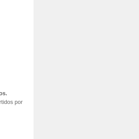
os.
tidos por