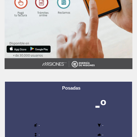
Posadas
-º
-
-
-
-