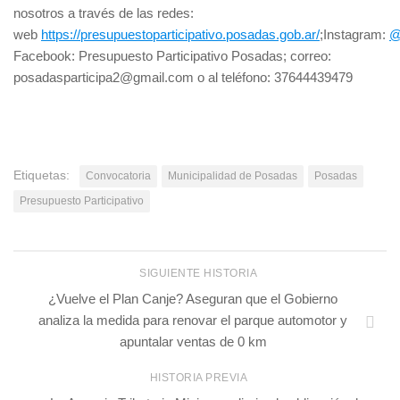
nosotros a través de las redes:
web
https://presupuestoparticipativo.posadas.gob.ar/
;Instagram:
@
Facebook: Presupuesto Participativo Posadas; correo:
posadasparticipa2@gmail.com o al teléfono: 37644439479
Etiquetas:
Convocatoria
Municipalidad de Posadas
Posadas
Presupuesto Participativo
SIGUIENTE HISTORIA
¿Vuelve el Plan Canje? Aseguran que el Gobierno
analiza la medida para renovar el parque automotor y
apuntalar ventas de 0 km
HISTORIA PREVIA