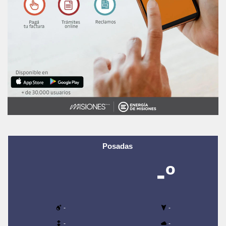
Posadas
-º
-
-
-
-