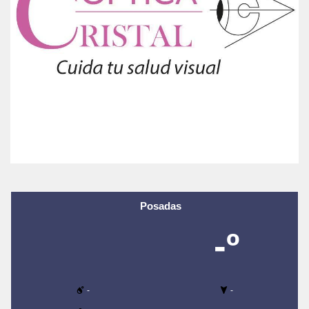
Posadas
-º
-
-