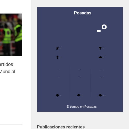
Posadas
-º
-
-
-
-
artidos
-
-
-
 Mundial
-
-
-
-
-
-
El tiempo en Posadas
Publicaciones recientes