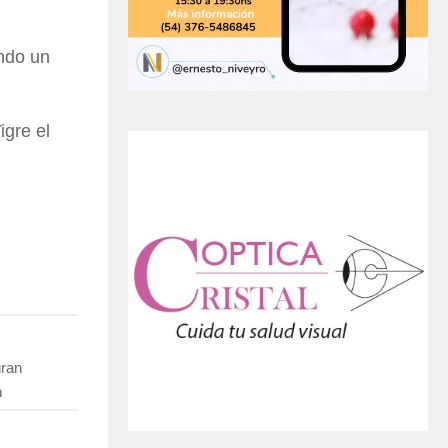
ando un
igre el
gran
n