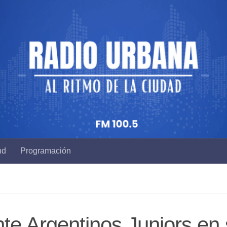
nd
Programación
nte Argentinos Juniors en