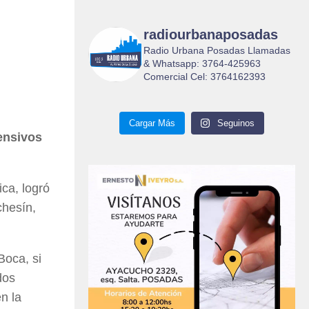
radiourbanaposadas
Radio Urbana Posadas Llamadas
& Whatsapp: 3764-425963
Comercial Cel: 3764162393
Cargar Más
Seguinos
ensivos
ica, logró
chesín,
Boca, si
dos
n la