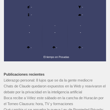
-
-
-
-
-
-
-
-
-
-
-
-
-
El tiempo en Posadas
Publicaciones recientes
Liderazgo personal: 8 lujos que se da la gente mediocre
Chats de Claude quedaron expuestos en la Web y reavivaron el
debate por la privacidad en la inteligencia artificial
Boca recibe a Vélez este sábado en la cancha de Huracán por
el Torneo Clausura: hora, TV y formaciones
Qué cambia si se aprueba la nueva Ley de Propiedad Privada: