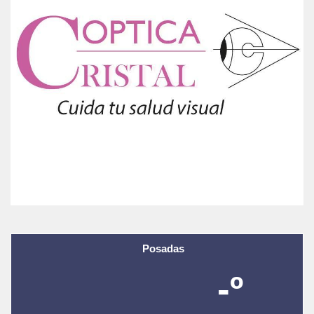
Posadas
-º