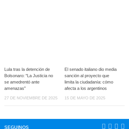
Lula tras la detención de
El senado italiano dio media
Bolsonaro: “La Justicia no
sanción al proyecto que
se amedrentó ante
limita la ciudadanía: cómo
amenazas”
afecta a los argentinos
27 DE NOVIEMBRE DE 2025
15 DE MAYO DE 2025
SEGUINOS