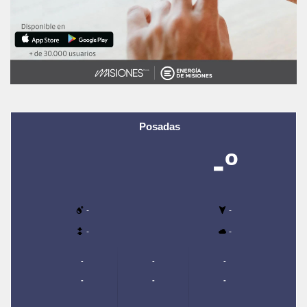
Posadas
-º
-
-
-
-
-
-
-
-
-
-