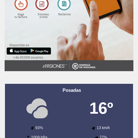
Posadas
16º
93%
13 km/h
1009 hPa
77%