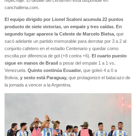
repechaje. El detalle del certamen está disponible en
canchallena.com.
El equipo dirigido por Lionel Scaloni acumula 22 puntos
producto de siete victorias, un empate y tres caídas.
En
segundo lugar aparece la Celeste de Marcelo Bielsa,
que
sacó adelante un partido memorable para derrotar por 3 a 2 al
conjunto cafetero en el estadio Centenario y quedar como
escolta por diferencia de gol (+8 contra +6).
El cuarto puesto
sigue en manos de Brasil
a pesar del empate 1 a 1 vs.
Venezuela.
Quinto continúa Ecuador,
que goleó 4 a 0 a
Bolivia,
y sexto está Paraguay,
que protagonizó el batacazo de
la jornada a vencer a la Argentina.