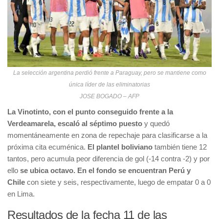
La selección argentina perdió frente a Paraguay, pero se mantiene como
única líder de las eliminatorias
JOSE BOGADO – AFP
La Vinotinto, con el punto conseguido frente a la
Verdeamarela, escaló al séptimo puesto
y quedó
momentáneamente en zona de repechaje para clasificarse a la
próxima cita ecuménica.
El plantel boliviano
también tiene 12
tantos, pero acumula peor diferencia de gol (-14 contra -2) y por
ello
se ubica octavo.
En el fondo se encuentran Perú y
Chile
con siete y seis, respectivamente, luego de empatar 0 a 0
en Lima.
Resultados de la fecha 11 de las