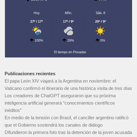
Hoy
Mñn.
Sáb. 8
27º / 17º
17º / 9º
20º / 9º
100%
29%
0%
El tiempo en Posadas
Publicaciones recientes
El papa León XIV viajará a la Argentina en noviembre: el
Vaticano confirmó el itinerario de una histórica visita de tres días
Los creadores de ChatGPT aseguraron que su próxima
inteligencia artificial generará “conocimientos científicos
inéditos”
En medio de la tensión con Brasil, el canciller argentino ratificó
que el Gobierno sostendrá los canales de diálogo
Difundieron la primera foto tras la detención de la joven acusada