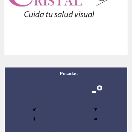
Posadas
-º
-
-
-
-
-
-
-