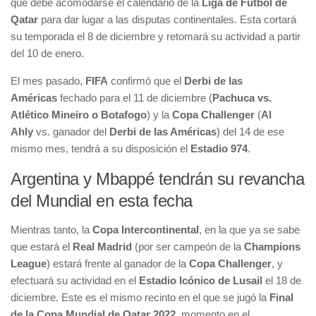
que debe acomodarse el calendario de la
Liga de Fútbol de
Qatar
para dar lugar a las disputas continentales. Esta cortará
su temporada el 8 de diciembre y retomará su actividad a partir
del 10 de enero.
El mes pasado,
FIFA
confirmó que el
Derbi de las
Américas
fechado para el 11 de diciembre (
Pachuca vs.
Atlético Mineiro o Botafogo
) y la
Copa Challenger
(
Al
Ahly
vs. ganador del
Derbi de las Américas
) del 14 de ese
mismo mes, tendrá a su disposición el
Estadio 974
.
Argentina y Mbappé tendrán su revancha
del Mundial en esta fecha
Mientras tanto, la
Copa Intercontinental
, en la que ya se sabe
que estará el
Real Madrid
(por ser campeón de la
Champions
League
) estará frente al ganador de la
Copa Challenger
, y
efectuará su actividad en el
Estadio Icónico de Lusail
el 18 de
diciembre. Este es el mismo recinto en el que se jugó la
Final
de la Copa Mundial de Qatar 2022
, momento en el