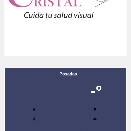
Posadas
-º
-
-
-
-