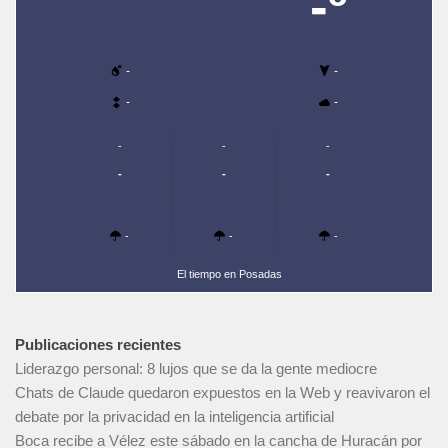
-º
-
-
-
-
-
-
-
-
-
-
-
-
-
El tiempo en Posadas
Publicaciones recientes
Liderazgo personal: 8 lujos que se da la gente mediocre
Chats de Claude quedaron expuestos en la Web y reavivaron el
debate por la privacidad en la inteligencia artificial
Boca recibe a Vélez este sábado en la cancha de Huracán por