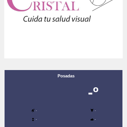
Posadas
-º
-
-
-
-