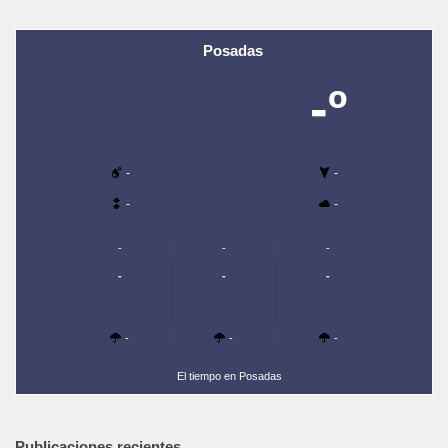
Posadas
-º
-
-
-
-
-
-
-
-
-
-
-
-
-
El tiempo en Posadas
Publicaciones recientes